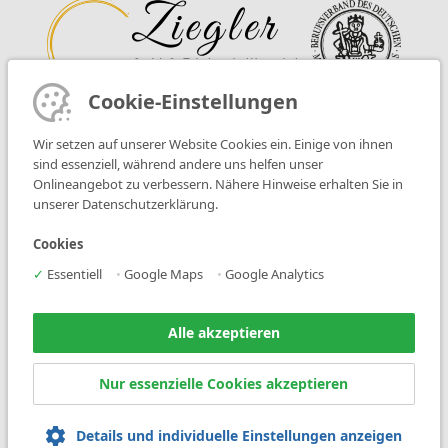
Cookie-Einstellungen
Wir setzen auf unserer Website Cookies ein. Einige von ihnen
Öffnungszeiten
sind essenziell, während andere uns helfen unser
Montag bis Freitag nach
Onlineangebot zu verbessern. Nähere Hinweise erhalten Sie in
unserer Datenschutzerklärung.
telefonischer Terminvereinbarung
Cookies
Kontakt
✓
Essentiell
•
Google Maps
•
Google Analytics
08331/9273522
info@ziegler-gold.de
Alle akzeptieren
Anschrift
Nur essenzielle Cookies akzeptieren
Donaustraße 64
87700 Memmingen, Germany
Details und individuelle Einstellungen anzeigen